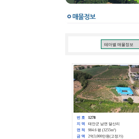
번 호
1278
지 역
태안군 남면 달산리
면 적
984.6 평 (3255m²)
금 액
2억3,000만원(고정가)