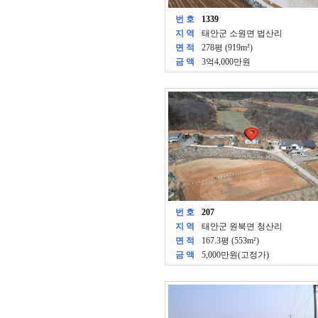
번 호
1339
지 역
태안군 소원면 법산리
면 적
278평 (919m²)
금 액
3억4,000만원
번 호
207
지 역
태안군 원북면 청산리
면 적
167.3평 (553m²)
금 액
5,000만원(고정가)