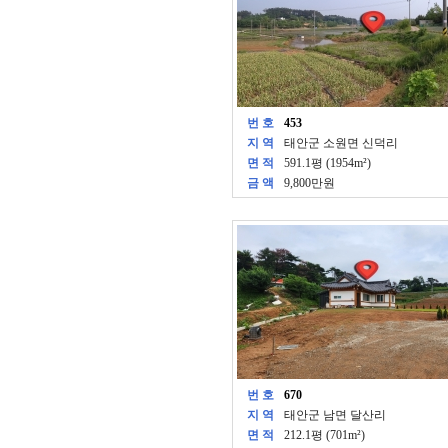
번 호
453
지 역
태안군 소원면 신덕리
면 적
591.1평 (1954m²)
금 액
9,800만원
번 호
670
지 역
태안군 남면 달산리
면 적
212.1평 (701m²)