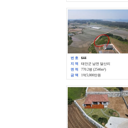
번 호
644
지 역
태안군 남면 달산리
면 적
770.2평 (2546m²)
금 액
1억5,000만원