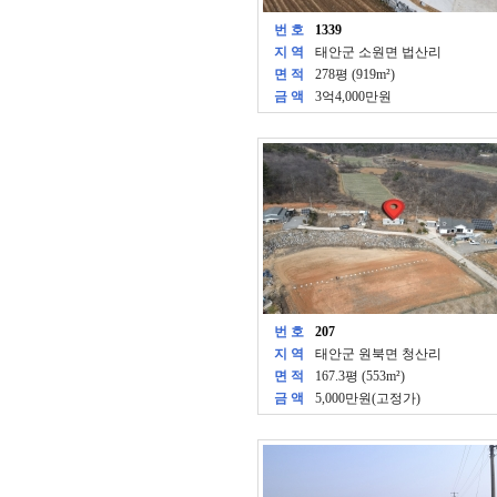
번 호
1339
지 역
태안군 소원면 법산리
면 적
278평 (919m²)
금 액
3억4,000만원
번 호
207
지 역
태안군 원북면 청산리
면 적
167.3평 (553m²)
금 액
5,000만원(고정가)