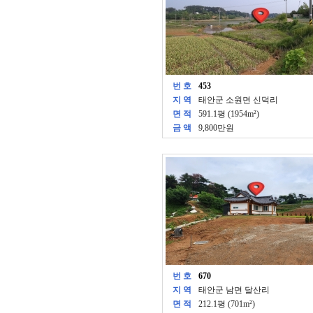
번 호
453
지 역
태안군 소원면 신덕리
면 적
591.1평 (1954m²)
금 액
9,800만원
번 호
670
지 역
태안군 남면 달산리
면 적
212.1평 (701m²)