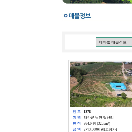
번 호
1278
지 역
태안군 남면 달산리
면 적
984.6 평 (3255m²)
금 액
2억3,000만원(고정가)