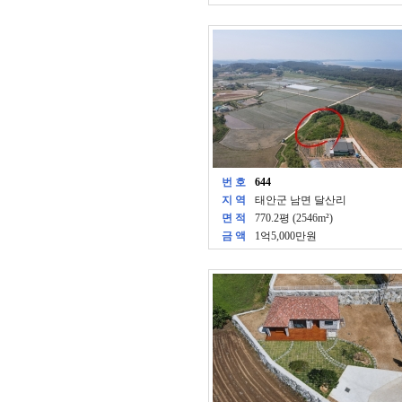
번 호
644
지 역
태안군 남면 달산리
면 적
770.2평 (2546m²)
금 액
1억5,000만원