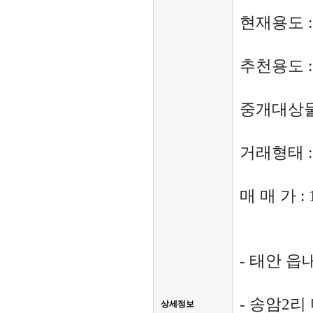
현재용도 :
추천용도 
중개대상물
거래형태 :
매 매 가 :
- 태안 읍
- 송암2
상세정보