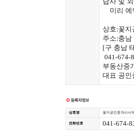
답사 및 
미리 예약
상호:꽃
주소:충남
[구 충남 
041-674-
부동산중개
대표 공인
상호명
꽃지공인중개사사
041-674-8
전화번호