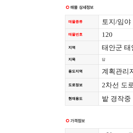
토지/임야 
매물종류
120
매물번호
태안군 태
지역
지목
답
계획관리
용도지역
2차선 도
도로정보
밭 경작중
현재용도