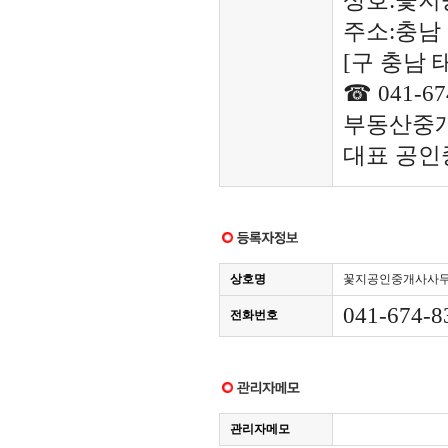
상호:꽃
주소:충남
[구 충남 
☎ 041-67
부동산중개
대표 공인
상호명
꽃지공인중개사사
041-674-8
전화번호
관리자메모