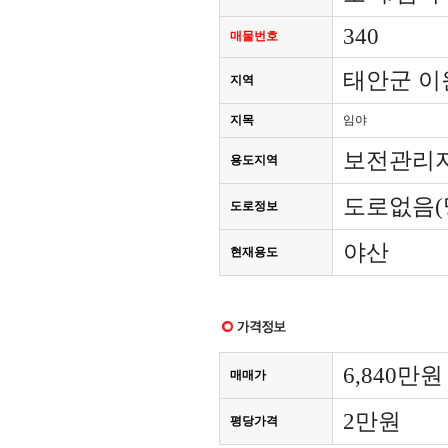
340
매물번호
태안군 이
지역
지목
임야
보전관리
용도지역
도로없음(
도로정보
야산
현재용도
6,840만원
매매가
2만원
평당가격