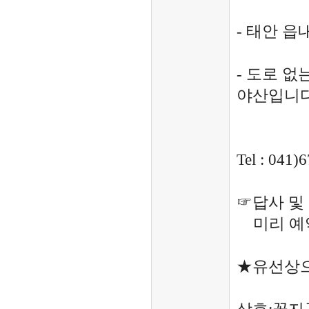
- 태안 읍
- 도로 
야산입니다
Tel : 041
☞답사 및
미리 예약
★유선상으